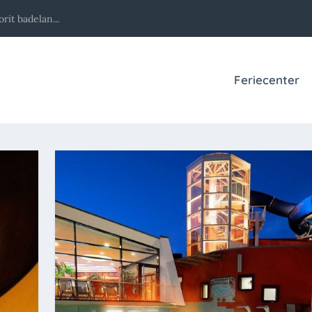
it badelan...
Feriecenter