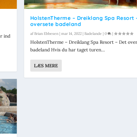
HolstenTherme – Dreiklang Spa Resort 
oversete badeland
af
Brian Ebbesen
|
mar 14, 2022
|
Badelande
|
0
|
r ind
HolstenTherme – Dreiklang Spa Resort – Det ove
badeland Hvis du har taget turen...
LÆS MERE