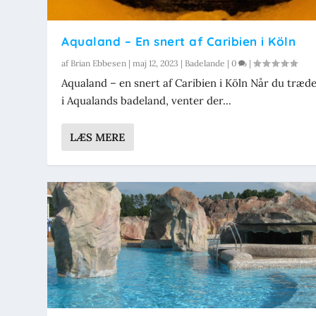
Aqualand – En snert af Caribien i Köln
af
Brian Ebbesen
|
maj 12, 2023
|
Badelande
|
0
|
Aqualand – en snert af Caribien i Köln Når du træde
i Aqualands badeland, venter der...
LÆS MERE