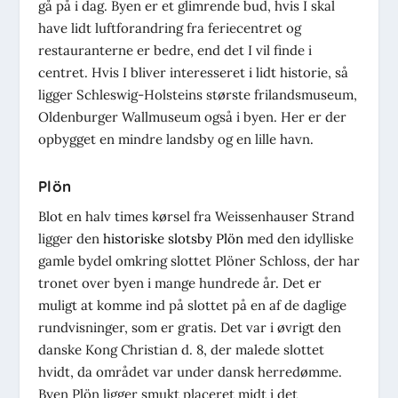
gå på i dag. Byen er et glimrende bud, hvis I skal
have lidt luftforandring fra feriecentret og
restauranterne er bedre, end det I vil finde i
centret. Hvis I bliver interesseret i lidt historie, så
ligger Schleswig-Holsteins største frilandsmuseum,
Oldenburger Wallmuseum også i byen. Her er der
opbygget en mindre landsby og en lille havn.
Plön
Blot en halv times kørsel fra Weissenhauser Strand
ligger den
historiske slotsby Plön
med den idylliske
gamle bydel omkring slottet Plöner Schloss, der har
tronet over byen i mange hundrede år. Det er
muligt at komme ind på slottet på en af de daglige
rundvisninger, som er gratis. Det var i øvrigt den
danske Kong Christian d. 8, der malede slottet
hvidt, da området var under dansk herredømme.
Byen Plön ligger smukt placeret midt i det