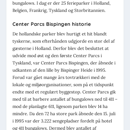
bungalows. I dag er der 25 ferieparker i Holland,
Belgien, Frankrig, Tyskland og Storbritannien.
Center Parcs Bispingen historie
De hollandske parker blev hurtigt et hit blandt
tyskerne, som efterhånden udgjorde en stor del af
gæsterne i Holland. Derfor blev det besluttet at
udvide mod øst og den første Center Parcs i
Tyskland, var
Center Parcs Bispingen
, der åbnede i
udkanten af den lille by Bispinger Heide i 1995.
Forud var gået mange års tovtrækkeri med de
lokale og miljøorganisationer, som på et tidspunkt
endte med et regulært byggestop. Center Parcs gik
med til at barbere antallet af bungalows ned til 411 –
mod de planlagte 611, ligesom parken blev 14 ha
mindre. Da den 72 ha store park åbnede den 15. juli
i 1995 var der 3.222 sengepladser fordelt på hotel
og 411 bungalows. Dermed blev antallet af