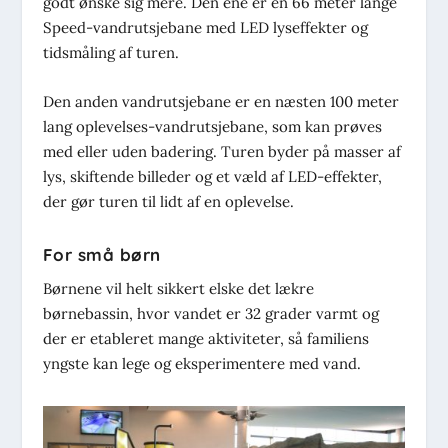
godt ønske sig mere. Den ene er en 66 meter lange
Speed-vandrutsjebane med LED lyseffekter og
tidsmåling af turen.
Den anden vandrutsjebane er en næsten 100 meter
lang oplevelses-vandrutsjebane, som kan prøves
med eller uden badering. Turen byder på masser af
lys, skiftende billeder og et væld af LED-effekter,
der gør turen til lidt af en oplevelse.
For små børn
Børnene vil helt sikkert elske det lækre
børnebassin, hvor vandet er 32 grader varmt og
der er etableret mange aktiviteter, så familiens
yngste kan lege og eksperimentere med vand.